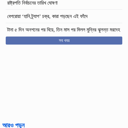
রাষ্ট্রপতি নির্বাচনের তারিখ ঘোষণা
বেপরোয়া ‘হানি ট্র্যাপ’ চক্র, কারা পড়ছেন এই ফাঁদে
টানা ৫ দিন অনশনের পর বিয়ে, তিন মাস পর মিলল মুন্নির ঝুলন্ত মরদেহ
সব খবর
আরও পড়ুন