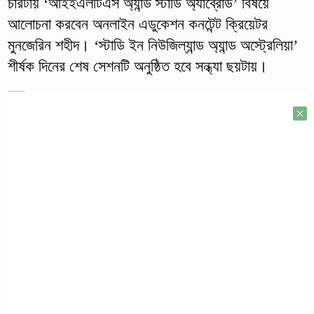
চারটায় ‘আইইএলটিএস অ্যান্ড স্টাডি অ্যাব্রোড’ বিষয়ে
আলোচনা করবেন অনলাইন এডুকেশন কনটেন্ট ক্রিয়েটর
মুনজেরিন শহীদ। ‘স্টাডি ইন নিউজিল্যান্ড অ্যান্ড অস্ট্রেলিয়া’
শীর্ষক দিনের শেষ সেশনটি অনুষ্ঠিত হবে সন্ধ্যা ছয়টায়।