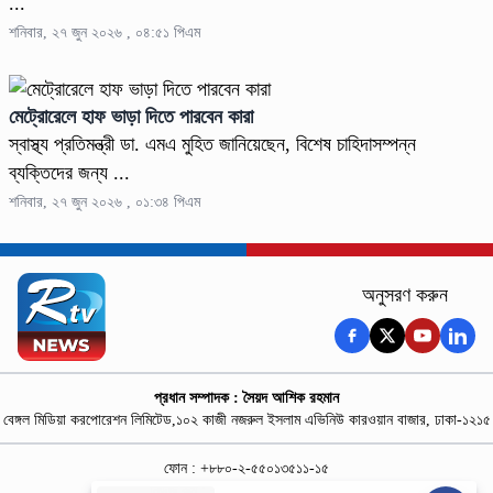
...
শনিবার, ২৭ জুন ২০২৬ , ০৪:৫১ পিএম
মেট্রোরেলে হাফ ভাড়া দিতে পারবেন কারা
স্বাস্থ্য প্রতিমন্ত্রী ডা. এমএ মুহিত জানিয়েছেন, বিশেষ চাহিদাসম্পন্ন
ব্যক্তিদের জন্য ...
শনিবার, ২৭ জুন ২০২৬ , ০১:৩৪ পিএম
অনুসরণ করুন
প্রধান সম্পাদক : সৈয়দ আশিক রহমান
বেঙ্গল মিডিয়া করপোরেশন লিমিটেড,১০২ কাজী নজরুল ইসলাম এভিনিউ কারওয়ান বাজার, ঢাকা-১২১৫
ফোন : +৮৮০-২-৫৫০১৩৫১১-১৫
নিউজ রুম : +৮৮০-১৮৭৮১৮৪৩৬৯-৭০