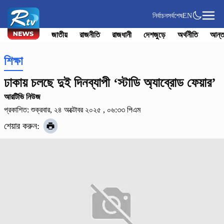
নির্বাচন
সর্বশেষ
EN
জাতীয়
রাজনীতি
রাজধানী
দেশজুড়ে
অর্থনীতি
আন্ত
শিক্ষা
ঢাকায় চলছে দুই দিনব্যাপী ‘স্টাডি অ্যাব্রোড ফেয়ার’
আরটিভি নিউজ
প্রকাশিত: শুক্রবার, ২৪ অক্টোবর ২০২৫ , ০৬:৩৩ পিএম
শেয়ার করুন: