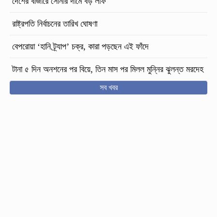
দেশের বাজারে সোনার দামে বড় লাফ
রাষ্ট্রপতি নির্বাচনের তারিখ ঘোষণা
বেপরোয়া ‘হানি ট্র্যাপ’ চক্র, কারা পড়ছেন এই ফাঁদে
টানা ৫ দিন অনশনের পর বিয়ে, তিন মাস পর মিলল মুন্নির ঝুলন্ত মরদেহ
সব খবর