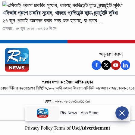
এসিআই গ্রুপে চাকরির সুযোগ, থাকছে প্রভিডেন্ট ফান্ড-গ্র্যাচুইটি সুবিধা
২৭ জুন থেকেই আবেদন করার সময় শুরু হয়েছে, যা চলবে ...
রোববার, ২৮ জুন ২০২৬ , ০৭:৫৩ পিএম
অনুসরণ করুন
প্রধান সম্পাদক : সৈয়দ আশিক রহমান
বেঙ্গল মিডিয়া করপোরেশন লিমিটেড,১০২ কাজী নজরুল ইসলাম এভিনিউ কারওয়ান বাজার, ঢাকা-১২১৫
ফোন : +৮৮০-২-৫৫০১৩৫১১-১৫
নিউজ রুম : +৮৮০-১৮৭৮১৮৪৩৬৯-৭০
Rtv News - App Store
বিজ্ঞাপন :
rtvdigitalad@gmail.com
Privacy Policy
|
Terms of Use
|
Advertisement