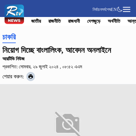
নির্বাচন
সর্বশেষ
EN
জাতীয়
রাজনীতি
রাজধানী
দেশজুড়ে
অর্থনীতি
আন্ত
চাকরি
নিয়োগ দিচ্ছে বাংলালিংক, আবেদন অনলাইনে
আরটিভি নিউজ
প্রকাশিত: সোমবার, ২৯ জুলাই ২০২৪ , ০৮:৫২ এএম
শেয়ার করুন: