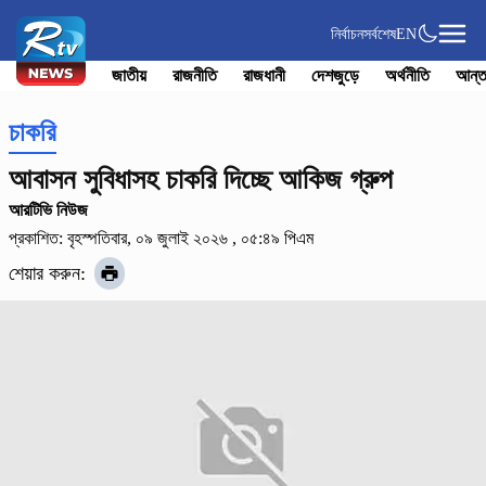
নির্বাচন
সর্বশেষ
EN
জাতীয়
রাজনীতি
রাজধানী
দেশজুড়ে
অর্থনীতি
আন্ত
চাকরি
আবাসন সুবিধাসহ চাকরি দিচ্ছে আকিজ গ্রুপ
আরটিভি নিউজ
প্রকাশিত: বৃহস্পতিবার, ০৯ জুলাই ২০২৬ , ০৫:৪৯ পিএম
শেয়ার করুন: