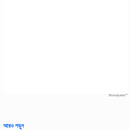
StoryLens™
আরও পড়ুন