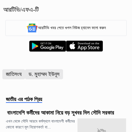
আরটিভি/এফএ-টি
আরটিভি খবর পেতে গুগল নিউজ চ্যানেল ফলো করুন
জাতিসংঘ
ড. মুহাম্মদ ইউনূস
জাতীয়
এর পাঠক প্রিয়
বাংলাদেশি কর্মীদের আকামা নিয়ে বড় সুখবর দিল সৌদি সরকার
এখন থেকে সৌদি আরবে কর্মস্থলে বাংলাদেশী কর্মীদের
কোনো কারণে মূল নিয়োগকর্তা বা...