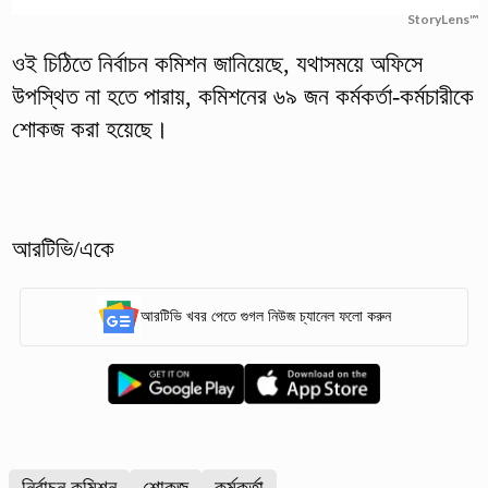
StoryLens™
ওই চিঠিতে নির্বাচন কমিশন জানিয়েছে, যথাসময়ে অফিসে
উপস্থিত না হতে পারায়, কমিশনের ৬৯ জন কর্মকর্তা-কর্মচারীকে
শোকজ করা হয়েছে।
আরটিভি/একে
আরটিভি খবর পেতে গুগল নিউজ চ্যানেল ফলো করুন
নির্বাচন কমিশন
শোকজ
কর্মকর্তা