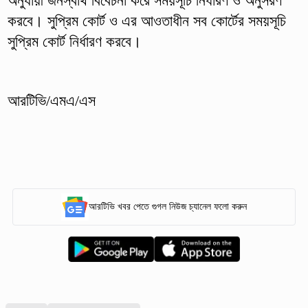
অনুযায়ী জনস্বার্থ বিবেচনা করে সময়সূচি নির্ধারণ ও অনুসরণ
করবে। সুপ্রিম কোর্ট ও এর আওতাধীন সব কোর্টের সময়সূচি
সুপ্রিম কোর্ট নির্ধারণ করবে।
আরটিভি/এমএ/এস
আরটিভি খবর পেতে গুগল নিউজ চ্যানেল ফলো করুন