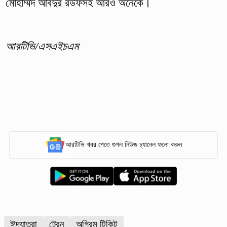
মোহাম্মদ আবদুর রউফসহ আরও অনেকে।
আরটিভি/এসএইচএম
আরটিভি খবর পেতে গুগল নিউজ চ্যানেল ফলো করুন
ঈদযাত্রা
ট্রেন
অগ্রিম টিকিট