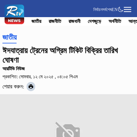
নির্বাচন
সর্বশেষ
EN
জাতীয়
রাজনীতি
রাজধানী
দেশজুড়ে
অর্থনীতি
আন্ত
জাতীয়
ঈদযাত্রায় ট্রেনের অগ্রিম টিকিট বিক্রির তারিখ
ঘোষণা
আরটিভি নিউজ
প্রকাশিত: সোমবার, ১২ মে ২০২৫ , ০৪:০৫ পিএম
শেয়ার করুন: