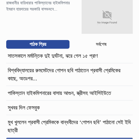
রাজধানীর বারিধারার পাকিস্তানের হাইকমিশনার
ইমরান হায়দারের সরকারি বাসভবনে...
পাঠক প্রিয়
সর্বশেষ
সাতসকালে মর্মান্তিক দুই দুর্ঘটনা, ঝরে গেল ১৫ প্রাণ
বিশ্ববিদ্যালয়ের রুমমেটদের গোপন ছবি পাঠাতেন প্রবাসী প্রেমিকের
কাছে, অতঃপর...
পাকিস্তান হাইকমিশনারের বাসায় আগুন, স্ত্রীসহ আইসিইউতে
সুখবর দিল ফেসবুক
মুখ খুললেন প্রবাসী প্রেমিককে বান্ধবীদের ‘গোপন ছবি’ পাঠানো সেই ইবি
ছাত্রী