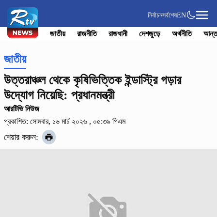
নির্বাচন
সর্বশেষ
EN
জাতীয়
রাজনীতি
রাজধানী
দেশজুড়ে
অর্থনীতি
আন্ত
জাতীয়
উত্তরাঞ্চল থেকে কৃষিভিত্তিক ইন্ডাস্ট্রি গড়ার
উদ্যোগ নিয়েছি: প্রধানমন্ত্রী
আরটিভি নিউজ
প্রকাশিত: সোমবার, ১৬ মার্চ ২০২৬ , ০৫:৩৯ পিএম
শেয়ার করুন: