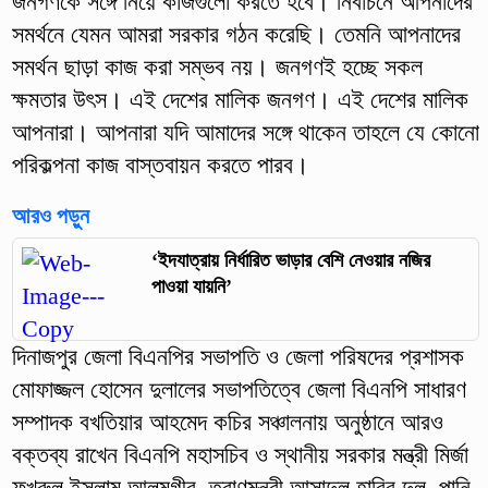
জনগণকে সঙ্গে নিয়ে কাজগুলো করতে হবে। নির্বাচনে আপনাদের
সমর্থনে যেমন আমরা সরকার গঠন করেছি। তেমনি আপনাদের
সমর্থন ছাড়া কাজ করা সম্ভব নয়। জনগণই হচ্ছে সকল
ক্ষমতার উৎস। এই দেশের মালিক জনগণ। এই দেশের মালিক
আপনারা। আপনারা যদি আমাদের সঙ্গে থাকেন তাহলে যে কোনো
পরিকল্পনা কাজ বাস্তবায়ন করতে পারব।
আরও পড়ুন
‘ইদযাত্রায় নির্ধারিত ভাড়ার বেশি নেওয়ার নজির
পাওয়া যায়নি’
‎দিনাজপুর জেলা বিএনপির সভাপতি ও জেলা পরিষদের প্রশাসক
মোফাজ্জল হোসেন দুলালের সভাপতিত্বে জেলা বিএনপি সাধারণ
সম্পাদক বখতিয়ার আহমেদ কচির সঞ্চালনায় অনুষ্ঠানে আরও
বক্তব্য রাখেন বিএনপি মহাসচিব ও স্থানীয় সরকার মন্ত্রী মির্জা
ফখরুল ইসলাম আলমগীর, ত্রাণমন্ত্রী আসাদুল হাবিব দুলু, পানি