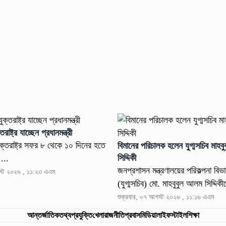
তরাষ্ট্র যাচ্ছেন প্রধানমন্ত্রী
 যুক্তরাষ্ট্র সফর ৮ থেকে ১০ দিনের হতে
বিমানের পরিচালক হলেন যুগ্মসচিব মাহ
সিদ্দিকী
...
জনপ্রশাসন মন্ত্রণালয়ের পরিকল্পনা বি
স্ট ২০২৬ , ১১:২৩ এএম
(যুগ্মসচিব) মো. মাহবুবুল আলম সিদ্দিকী
শুক্রবার, ০৭ আগস্ট ২০২৬ , ১১:১৬ এএম
আন্তর্জাতিক
তথ্যপ্রযুক্তি
খেলা
রাজনীতি
প্রবাস
মিডিয়া
লাইফস্টাইল
শিক্ষা