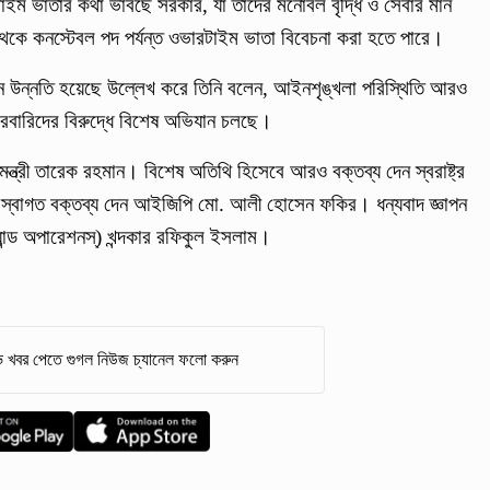
টাইম ভাতার কথা ভাবছে সরকার, যা তাদের মনোবল বৃদ্ধি ও সেবার মান
থেকে কনস্টেবল পদ পর্যন্ত ওভারটাইম ভাতা বিবেচনা করা হতে পারে।
ান উন্নতি হয়েছে উল্লেখ করে তিনি বলেন, আইনশৃঙ্খলা পরিস্থিতি আরও
 কারবারিদের বিরুদ্ধে বিশেষ অভিযান চলছে।
নমন্ত্রী তারেক রহমান। বিশেষ অতিথি হিসেবে আরও বক্তব্য দেন স্বরাষ্ট্র
ী। স্বাগত বক্তব্য দেন আইজিপি মো. আলী হোসেন ফকির। ধন্যবাদ জ্ঞাপন
ান্ড অপারেশনস্) খন্দকার রফিকুল ইসলাম।
 খবর পেতে গুগল নিউজ চ্যানেল ফলো করুন