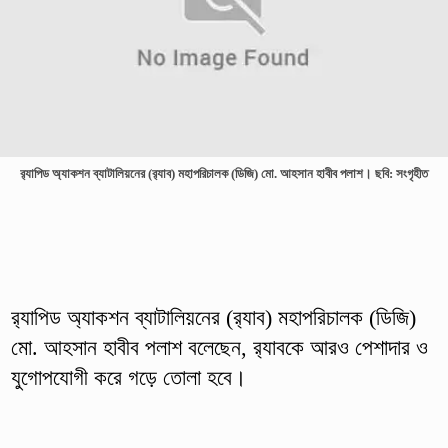
র‌্যাপিড অ্যাকশন ব্যাটালিয়নের (র‌্যাব) মহাপরিচালক (ডিজি) মো. আহসান হাবীব পলাশ। ছবি: সংগৃহীত
র‌্যাপিড অ্যাকশন ব্যাটালিয়নের (র‌্যাব) মহাপরিচালক (ডিজি)
মো. আহসান হাবীব পলাশ বলেছেন, র‌্যাবকে আরও পেশাদার ও
যুগোপযোগী করে গড়ে তোলা হবে।