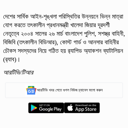
দেশের সার্বিক আইন-শৃঙ্খলা পরিস্থিতির উন্নয়নে ভিন্ন মাত্রা
যোগ করতে তৎকালীন প্রধানমন্ত্রী খালেদা জিয়ার দূরদর্শী
নেতৃত্বে ২০০৪ সালের ২৬ মার্চ বাংলাদেশ পুলিশ, সশস্ত্র বাহিনী,
বিজিবি (তৎকালীন বিডিআর), কোস্ট গার্ড ও আনসার বাহিনীর
চৌকস সদস্যদের নিয়ে গঠিত হয় র‌্যাপিড অ্যাকশন ব্যাটালিয়ন
(র‌্যাব)।
আরটিভি/টিআর
আরটিভি খবর পেতে গুগল নিউজ চ্যানেল ফলো করুন