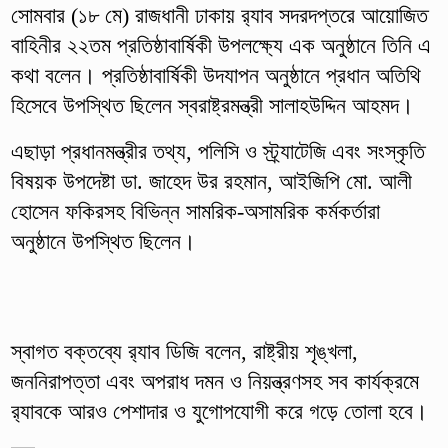
সোমবার (১৮ মে) রাজধানী ঢাকায় র‌্যাব সদরদপ্তরে আয়োজিত
বাহিনীর ২২তম প্রতিষ্ঠাবার্ষিকী উপলক্ষ্যে এক অনুষ্ঠানে তিনি এ
কথা বলেন। প্রতিষ্ঠাবার্ষিকী উদযাপন অনুষ্ঠানে প্রধান অতিথি
হিসেবে উপস্থিত ছিলেন স্বরাষ্ট্রমন্ত্রী সালাহউদ্দিন আহমদ।
এছাড়া প্রধানমন্ত্রীর তথ্য, পলিসি ও স্ট্র্যাটেজি এবং সংস্কৃতি
বিষয়ক উপদেষ্টা ডা. জাহেদ উর রহমান, আইজিপি মো. আলী
হোসেন ফকিরসহ বিভিন্ন সামরিক-অসামরিক কর্মকর্তারা
অনুষ্ঠানে উপস্থিত ছিলেন।
স্বাগত বক্তব্যে র‌্যাব ডিজি বলেন, রাষ্ট্রীয় শৃঙ্খলা,
জননিরাপত্তা এবং অপরাধ দমন ও নিয়ন্ত্রণসহ সব কার্যক্রমে
র‌্যাবকে আরও পেশাদার ও যুগোপযোগী করে গড়ে তোলা হবে।