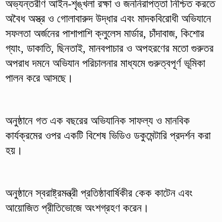
অভ্যন্তরীণ আইন-শৃঙ্খলা রক্ষা ও জননিরাপত্তা নিশ্চিত করতে
অবৈধ অস্ত্র ও গোলাবারুদ উদ্ধার এবং মাদকবিরোধী অভিযানে
সফলতা অর্জনের পাশাপাশি ক্লুলেস মার্ডার, চাঁদাবাজ, কিশোর
গ্যাং, ডাকাতি, ছিনতাই, মানবপাচার ও অপহরণের মতো গুরুতর
অপরাধ দমনে অভিযান পরিচালনার মাধ্যমে গুরুত্বপূর্ণ ভূমিকা
পালন করে আসছে।
অনুষ্ঠানে গত এক বছরের অভিযানিক সাফল্য ও মানবিক
কার্যক্রমের ওপর একটি বিশেষ ভিডিও ডকুমেন্টারি প্রদর্শন করা
হয়।
অনুষ্ঠানে স্বরাষ্ট্রমন্ত্রী প্রতিষ্ঠাবার্ষিকীর কেক কাটেন এবং
আয়োজিত প্রীতিভোজে অংশগ্রহণ করেন।