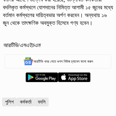
বদলিকৃত কর্মস্থলে যোগদানের নিমিত্ত আগামী ১৫ জুনের মধ্যে
বর্তমান কর্মস্থলের দায়িত্বভার অর্পণ করবেন। অন্যথায় ১৬
জুন থেকে তাৎক্ষণিক অবমুক্ত হিসেবে গণ্য হবেন।
আরটিভি/এসএইচএম
আরটিভি খবর পেতে গুগল নিউজ চ্যানেল ফলো করুন
পুলিশ
কর্মকর্তা
বদলি