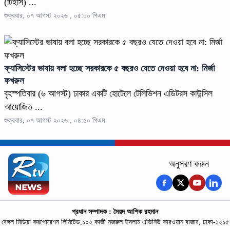
(টিইসি) ...
শুক্রবার, ০৭ আগস্ট ২০২৬ , ০৫:০০ পিএম
ফ্যাসিস্টের ভাষায় বলা হচ্ছে সরকারকে ৫ বছরও যেতে দেওয়া হবে না: মির্জা
ফখরুল
বৃহস্পতিবার (৬ আগস্ট) ঢাকার একটি হোটেলে টেলিভিশন এডিটরস কাউন্সিল
আয়োজিত ...
শুক্রবার, ০৭ আগস্ট ২০২৬ , ০৪:৫০ পিএম
অনুসরণ করুন
প্রধান সম্পাদক : সৈয়দ আশিক রহমান
বেঙ্গল মিডিয়া করপোরেশন লিমিটেড,১০২ কাজী নজরুল ইসলাম এভিনিউ কারওয়ান বাজার, ঢাকা-১২১৫