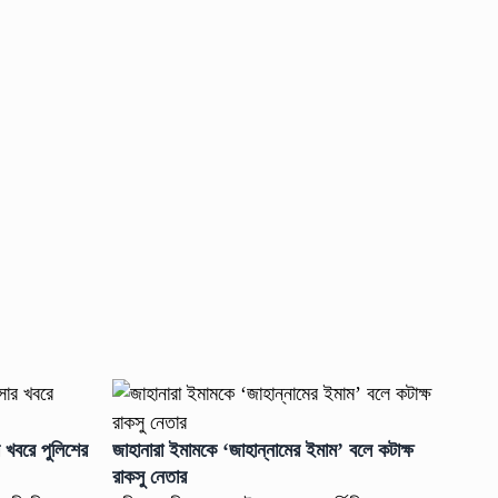
 খবরে পুলিশের
জাহানারা ইমামকে ‘জাহান্নামের ইমাম’ বলে কটাক্ষ
রাকসু নেতার