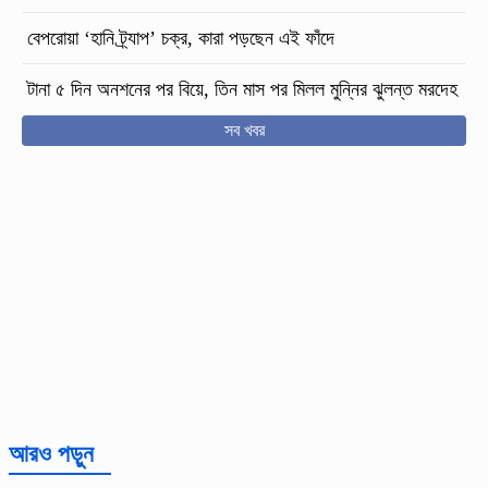
বেপরোয়া ‘হানি ট্র্যাপ’ চক্র, কারা পড়ছেন এই ফাঁদে
টানা ৫ দিন অনশনের পর বিয়ে, তিন মাস পর মিলল মুন্নির ঝুলন্ত মরদেহ
সব খবর
আরও পড়ুন