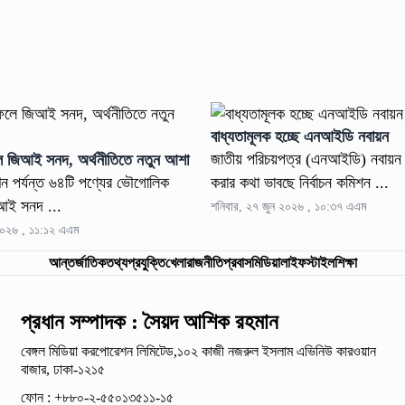
বাধ্যতামূলক হচ্ছে এনআইডি নবায়ন
জাতীয় পরিচয়পত্র (এনআইডি) নবায়ন 
ে জিআই সনদ, অর্থনীতিতে নতুন আশা
খন পর্যন্ত ৬৪টি পণ্যের ভৌগোলিক
করার কথা ভাবছে নির্বাচন কমিশন ...
িআই সনদ ...
শনিবার, ২৭ জুন ২০২৬ , ১০:৩৭ এএম
২০২৬ , ১১:১২ এএম
আন্তর্জাতিক
তথ্যপ্রযুক্তি
খেলা
রাজনীতি
প্রবাস
মিডিয়া
লাইফস্টাইল
শিক্ষা
প্রধান সম্পাদক : সৈয়দ আশিক রহমান
বেঙ্গল মিডিয়া করপোরেশন লিমিটেড,১০২ কাজী নজরুল ইসলাম
এভিনিউ কারওয়ান
বাজার, ঢাকা-১২১৫
ফোন : +৮৮০-২-৫৫০১৩৫১১-১৫