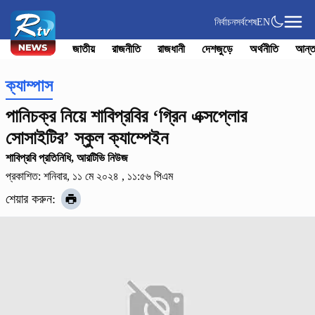
নির্বাচন
সর্বশেষ
EN
জাতীয়
রাজনীতি
রাজধানী
দেশজুড়ে
অর্থনীতি
আন্ত
ক্যাম্পাস
পানিচক্র নিয়ে শাবিপ্রবির ‘গ্রিন এক্সপ্লোর
সোসাইটির’ স্কুল ক্যাম্পেইন
শাবিপ্রবি প্রতিনিধি, আরটিভি নিউজ
প্রকাশিত: শনিবার, ১১ মে ২০২৪ , ১১:৫৬ পিএম
শেয়ার করুন: