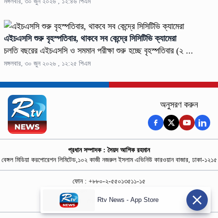
মঙ্গলবার, ৩০ জুন ২০২৬ , ১২:৪৬ পিএম
এইচএসসি শুরু বৃহস্পতিবার, থাকবে সব কেন্দ্রে সিসিটিভি ক্যামেরা
চলতি বছরের এইচএসসি ও সমমান পরীক্ষা শুরু হচ্ছে বৃহস্পতিবার (২ ...
মঙ্গলবার, ৩০ জুন ২০২৬ , ১২:২৫ পিএম
অনুসরণ করুন
প্রধান সম্পাদক : সৈয়দ আশিক রহমান
বেঙ্গল মিডিয়া করপোরেশন লিমিটেড,১০২ কাজী নজরুল ইসলাম এভিনিউ কারওয়ান বাজার, ঢাকা-১২১৫
ফোন : +৮৮০-২-৫৫০১৩৫১১-১৫
নিউজ রুম : +৮৮০-১৮৭৮১৮৪৩৬৯-৭০
Rtv News - App Store
বিজ্ঞাপন :
rtvdigitalad@gmail.com