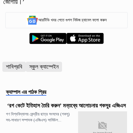
জোগায়।’
আরটিভি খবর পেতে গুগল নিউজ চ্যানেল ফলো করুন
শাবিপ্রবি
স্কুল ক্যাম্পেইন
ক্যাম্পাস
এর পাঠক প্রিয়
‘রগ কেটে ইতিহাস তৈরি করুন’ মন্তব্যে আলোচনায় গকসুর এজিএস
গণ বিশ্ববিদ্যালয় কেন্দ্রীয় ছাত্র সংসদের (গকসু)
সহ-সাধারণ সম্পাদক (এজিএস) সামিউল...