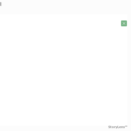
ন।
StoryLens™