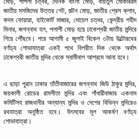
মোড়, শাপলা চত্বর, দৈনিক বাংলা মোড়, বায়তুল মোকাররম
জাতীয় মসজিদের উত্তর গেট, পল্টন মোড়, জাতীয় প্রেস ক্লাব,
কদম ফোয়ারা, হাইকোর্ট মাজার, দোয়েল চত্বর, কেন্দ্রীয় শহীদ
মিনার, জগন্নাথ হল, পলাশী মোড় হয়ে ঢাকেশ্বরী জাতীয় মন্দিরে
গিয়ে পৌঁছবে। পরে আগামী ৫ জুলাই বিকেল ৩টায় উল্টোরথের
বর্ণাঢ্য শোভাযাত্রা একই পথে বিপরীত দিক থেকে অর্থাৎ
ঢাকেশ্বরী জাতীয় মন্দির থেকে স্বামীবাগ আশ্রমে আনা হবে।
এ ছাড়া পুরান ঢাকার তাঁতীবাজারের জগন্নাথ জিউ ঠাকুর মন্দির,
জয়কালী রোডের রামসীতা মন্দির এবং শাঁখারীবাজার একনাম
কমিটিসহ রাজধানীর অন্যান্য মন্দির ও দেশের বিভিন্ন মন্দিরেও
রথযাত্রা অনুষ্ঠিত হবে। উৎসবের মূল আকর্ষণ বর্ণাঢ্য
শোভাযাত্রা।