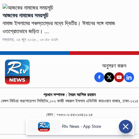
আজকের নামাজের সময়সূচি
নামাজ ইসলামের পঞ্চস্তম্ভের মধ্যে দ্বিতীয়। ঈমানের সঙ্গে নামাজ
ওতপ্রোতভাবে জড়িত। ...
শুক্রবার, ২৬ জুন ২০২৬ , ০৮:৪৮ এএম
অনুসরণ করুন
প্রধান সম্পাদক : সৈয়দ আশিক রহমান
বেঙ্গল মিডিয়া করপোরেশন লিমিটেড,১০২ কাজী নজরুল ইসলাম এভিনিউ কারওয়ান বাজার, ঢাকা-১২১৫
ফোন : +৮৮০-২-৫৫০১৩৫১১-১৫
নিউজ রুম : +৮৮০-১৮৭৮১৮৪৩৬৯-৭০
Rtv News - App Store
বিজ্ঞাপন :
rtvdigitalad@gmail.com