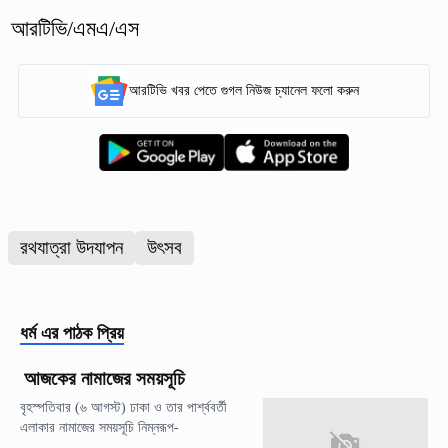
আরটিভি/এমএ/এস
আরটিভি খবর পেতে গুগল নিউজ চ্যানেল ফলো করুন
রথযাত্রা উদযাপন
উৎসব
ধর্ম
এর পাঠক প্রিয়
আজকের নামাজের সময়সূচি
বৃহস্পতিবার (৬ আগস্ট) ঢাকা ও তার পার্শ্ববর্তী
এলাকার নামাজের সময়সূচি নিম্নরূপ-