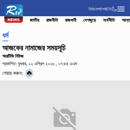
নির্বাচন
সর্বশেষ
EN
জাতীয়
রাজনীতি
রাজধানী
দেশজুড়ে
অর্থনীতি
আন্ত
ধর্ম
আজকের নামাজের সময়সূচি
আরটিভি নিউজ
প্রকাশিত: বুধবার, ২২ এপ্রিল ২০২৬ , ০৭:৪৪ এএম
শেয়ার করুন: