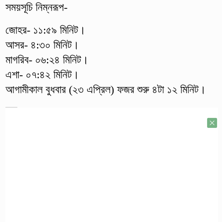
সময়সূচি নিম্নরূপ-
জোহর- ১১:৫৯ মিনিট।
আসর- ৪:৩০ মিনিট।
মাগরিব- ০৬:২৪ মিনিট।
এশা- ০৭:৪২ মিনিট।
আগামীকাল বুধবার (২৩ এপ্রিল) ফজর শুরু ৪টা ১২ মিনিট।