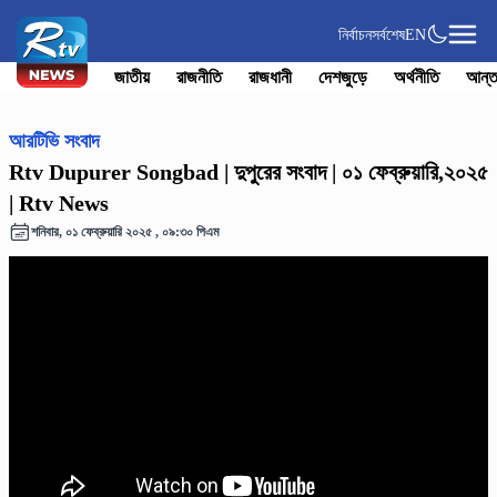
নির্বাচন
সর্বশেষ
EN
জাতীয়
রাজনীতি
রাজধানী
দেশজুড়ে
অর্থনীতি
আন্ত
আরটিভি সংবাদ
Rtv Dupurer Songbad | দুপুরের সংবাদ | ০১ ফেব্রুয়ারি,২০২৫
| Rtv News
শনিবার, ০১ ফেব্রুয়ারি ২০২৫ , ০৯:৩০ পিএম