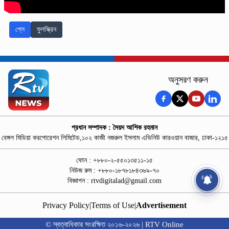
প্লে
ফুলস্ক্রিন
অনুসরণ করুন
প্রধান সম্পাদক : সৈয়দ আশিক রহমান
বেঙ্গল মিডিয়া করপোরেশন লিমিটেড,১০২ কাজী নজরুল ইসলাম এভিনিউ কারওয়ান বাজার, ঢাকা-১২১৫
ফোন : +৮৮০-২-৫৫০১৩৫১১-১৫
নিউজ রুম : +৮৮০-১৮৭৮১৮৪৩৬৯-৭০
বিজ্ঞাপন :
rtvdigitalad@gmail.com
Privacy Policy
|
Terms of Use
|
Advertisement
© স্বত্বাধিকার সংরক্ষিত ২০১৬-২০২৬ | RTV Online