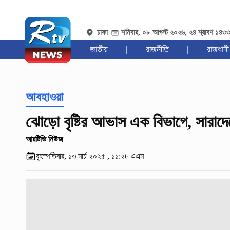
ঢাকা
শনিবার, ০৮ আগস্ট ২০২৬, ২৪ শ্রাবণ ১৪৩
জাতীয়
|
রাজনীতি
|
রাজধানী
আবহাওয়া
ঝোড়ো বৃষ্টির আভাস এক বিভাগে, সারাদে
আরটিভি নিউজ
বৃহস্পতিবার, ১৩ মার্চ ২০২৫ , ১১:২৮ এএম