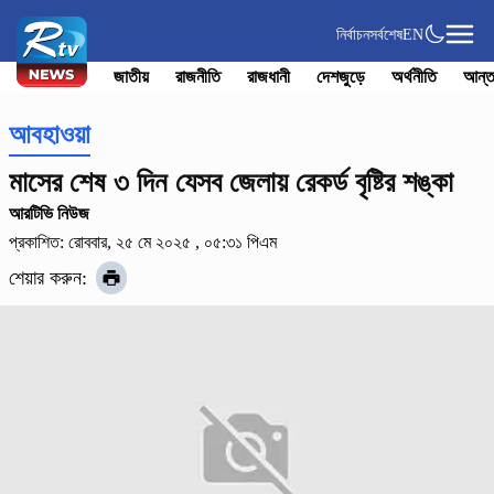
নির্বাচন
সর্বশেষ
EN
জাতীয়
রাজনীতি
রাজধানী
দেশজুড়ে
অর্থনীতি
আন্ত
আবহাওয়া
মাসের শেষ ৩ দিন যেসব জেলায় রেকর্ড বৃষ্টির শঙ্কা
আরটিভি নিউজ
প্রকাশিত: রোববার, ২৫ মে ২০২৫ , ০৫:৩১ পিএম
শেয়ার করুন: