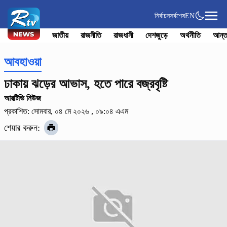
নির্বাচন
সর্বশেষ
EN
জাতীয়
রাজনীতি
রাজধানী
দেশজুড়ে
অর্থনীতি
আন্ত
আবহাওয়া
ঢাকায় ঝড়ের আভাস, হতে পারে বজ্রবৃষ্টি
আরটিভি নিউজ
প্রকাশিত: সোমবার, ০৪ মে ২০২৬ , ০৯:০৪ এএম
শেয়ার করুন: