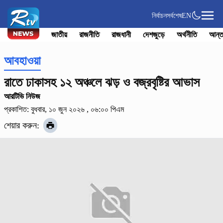
নির্বাচন
সর্বশেষ
EN
জাতীয়
রাজনীতি
রাজধানী
দেশজুড়ে
অর্থনীতি
আন্ত
আবহাওয়া
রাতে ঢাকাসহ ১২ অঞ্চলে ঝড় ও বজ্রবৃষ্টির আভাস
আরটিভি নিউজ
প্রকাশিত: বুধবার, ১০ জুন ২০২৬ , ০৬:০০ পিএম
শেয়ার করুন: