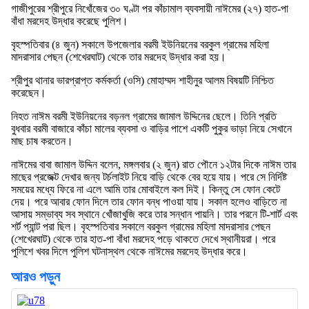
গাজীপুরের শ্রীপুরে নিখোঁজের ৩০ ঘণ্টা পর কাঁচামাল ব্যবসায়ী নাঈমের (২৭) হাত-পা
বাঁধা মরদেহ উদ্ধার করেছে পুলিশ।
বৃহস্পতিবার (৪ জুন) সকালে উপজেলার বরমী ইউনিয়নের বরকুল গ্রামের মহিলা
মাদরাসার পেছন (শেখেরঘাট) থেকে তার মরদেহ উদ্ধার করা হয়।
শ্রীপুর থানার ভারপ্রাপ্ত কর্মকর্তা (ওসি) মোহাম্মদ শাহীনুর আলম বিষয়টি নিশ্চিত
করেছেন।
নিহত নাঈম বরমী ইউনিয়নের বড়নল গ্রামের জামাল উদ্দিনের ছেলে। তিনি প্রতি
বুধবার বরমী বাজারে কাঁচা মালের ব্যবসা ও বাড়ির পাশে একটি পুকুর ভাড়া নিয়ে সেখানে
মাছ চাষ করতেন।
নাঈমের বাবা জামাল উদ্দিন বলেন, মঙ্গলবার (২ জুন) রাত পৌনে ১২টার দিকে নাঈম তার
মাছের প্রজেক্ট দেখার জন্য টর্চলাইট নিয়ে বাড়ি থেকে বের হয়ে যায়। পরে সে নির্দিষ্ট
সময়ের মধ্যে ফিরে না এলে আমি তার মোবাইলে কল দিই। কিন্তু সে ফোন কেটে
দেয়। পরে আবার ফোন দিলে তার ফোন বন্ধ পাওয়া যায়। সকাল হলেও বাড়িতে না
আসায় সম্ভাব্য সব স্থানে খোঁজাখুজি করে তার সন্ধান পায়নি। তার পরনে টি-শার্ট এবং
শর্ট প্যান্ট পরা ছিল। বৃহস্পতিবার সকালে বরকুল গ্রামের মহিলা মাদরাসার পেছন
(শেখেরঘাট) থেকে তার হাত-পা বাঁধা মরদেহ পড়ে থাকতে দেখে স্থানীয়রা। পরে
পুলিশে খবর দিলে পুলিশ ঘটনাস্থল থেকে নাঈমের মরদেহ উদ্ধার করে।
আরও পড়ুন