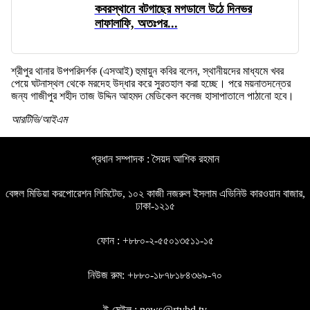
কবরস্থানে বটগাছের মগডালে উঠে দিনভর
লাফালাফি, অতঃপর...
শ্রীপুর থানার উপপরিদর্শক (এসআই) হুমায়ুন কবির বলেন, স্থানীয়দের মাধ্যমে খবর
পেয়ে ঘটনাস্থল থেকে মরদেহ উদ্ধার করে সুরতহাল করা হচ্ছে। পরে ময়নাতদন্তের
জন্য গাজীপুর শহীদ তাজ উদ্দিন আহমদ মেডিকেল কলেজ হাসাপাতালে পাঠানো হবে।
আরটিভি/আইএম
প্রধান সম্পাদক : সৈয়দ আশিক রহমান
বেঙ্গল মিডিয়া করপোরেশন লিমিটেড, ১০২ কাজী নজরুল ইসলাম এভিনিউ কারওয়ান বাজার,
ঢাকা-১২১৫
ফোন : +৮৮০-২-৫৫০১৩৫১১-১৫
নিউজ রুম: +৮৮০-১৮৭৮১৮৪৩৬৯-৭০
ই-মেইল : news@rtvbd.tv