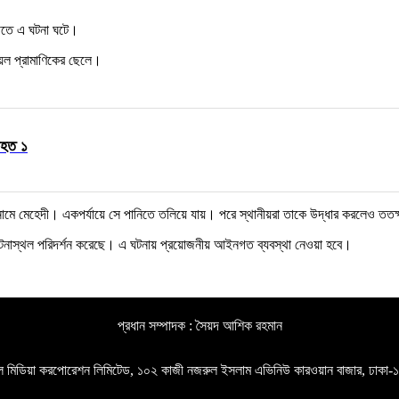
নদীতে এ ঘটনা ঘটে।
েল প্রামাণিকের ছেলে।
নিহত ১
তে নামে মেহেদী। একপর্যায়ে সে পানিতে তলিয়ে যায়। পরে স্থানীয়রা তাকে উদ্ধার করলেও তত
ে ঘটনাস্থল পরিদর্শন করেছে। এ ঘটনায় প্রয়োজনীয় আইনগত ব্যবস্থা নেওয়া হবে।
প্রধান সম্পাদক : সৈয়দ আশিক রহমান
গল মিডিয়া করপোরেশন লিমিটেড, ১০২ কাজী নজরুল ইসলাম এভিনিউ কারওয়ান বাজার, ঢাকা