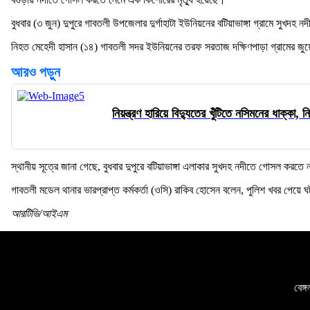
বুধবার (৩ জুন) দুপুরে গাবতলী উপজেলার দুর্গাহাটা ইউনিয়নের বটিয়াভাঙ্গা গ্রামে সুখদহ 
নিহত মেহেদী হাসান (১৪) গাবতলী সদর ইউনিয়নের তরফ সরতাজ দক্ষিণপাড়া গ্রামের জুয়
আরও পড়ুন
নিয়ন্ত্রণ হারিয়ে বিদ্যুতের খুঁটিতে নসিমনের ধাক্কা, 
স্থানীয় সূত্রে জানা গেছে, বুধবার দুপুরে বটিয়াভাঙ্গা এলাকার সুখদহ নদীতে গোসল কর
গাবতলী মডেল থানার ভারপ্রাপ্ত কর্মকর্তা (ওসি) রাকিব হোসেন বলেন, পুলিশ খবর পেয়
আরটিভি/আইএম
বেঙ্