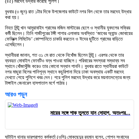
(৪৫) মরদেহ উদ্ধার করেছে পুলিশ।
বুধবার (৩ জুন) রাত ১টার দিকে উপজেলার কাউটে নগর বিল থেকে তার মরদেহ উদ্ধার
করা হয়।
নিহত মিন্টু খান আমুয়াবাইদ গ্রামের মজিদ মাস্টারের ছেলে ও স্থানীয় যুবদলের সক্রিয়
কর্মী ছিলেন। তিনি গাজীপুরের টঙ্গী পাগার এলাকায় অবস্থিত ‘জাবের অ্যান্ড জোবায়ের
ফেব্রিক্স লিমিটেড’ কোম্পানিতে চাকরি করতেন ও ঈদের ছুটিতে গ্রামের বাড়িতে
এসেছিলেন।
স্থানীয়রা জানান, গত ৩১ মে রাত থেকে নিখোঁজ ছিলেন মিন্টু। এরপর থেকে তার
ব্যবহৃত মোবাইল ফোনটিও বন্ধ পাওয়া যাচ্ছিল। পরিবারের সদস্যরা সম্ভাব্য সব
স্থানে খোঁজাখুঁজি করেও তার কোনো সন্ধান পাননি। বুধবার রাতে স্থানীয়রা কাউটে
নগর মাছুয়া বিলের পানিশূন্য স্থানে কচুরিপানা দিয়ে ঢাকা অবস্থায় একটি মরদেহ
দেখতে পেয়ে পুলিশে খবর দেন। পরে পুলিশ মরদেহ উদ্ধার করে ময়নাতদন্তের জন্য
টাঙ্গাইল জেনারেল হাসপাতাল মর্গে পাঠায়।
আরও পড়ুন
মায়ের সঙ্গে শাক তুলতে যান সোহাগ, অতঃপর...
ঘাটাইল থানার ভারপ্রাপ্ত কর্মকর্তা (ওসি) মোকছেদুর রহমান বলেন, গোপন সংবাদের