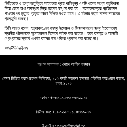
ভিত্তিতে ও তথ্যপ্রযুক্তির সহায়তায় প্রায় পানিশূন্য একটি খালের মধ্যে কচুরিপানা
দিয়ে ঢেকে রাখা অবস্থায় মিন্টুর মরদেহ উদ্ধার করা হয়। ময়নাতদন্তের প্রতিবেদন
পাওয়ার পর মৃত্যুর প্রকৃত কারণ নিশ্চিত হওয়া যাবে। এ ঘটনায় হত্যা মামলা দায়েরের
প্রস্তুতি চলছে।
তিনি আরও বলেন, হত্যাকাণ্ডের রহস্য উন্মোচন ও জিজ্ঞাসাবাদের জন্য ইতোমধ্যে
স্থানীয় পাঁচজনকে সন্দেহভাজন হিসেবে আটক করা হয়েছে। তবে তদন্ত ও আসামি
গ্রেপ্তারের স্বার্থে এখনই তাদের নাম-পরিচয় প্রকাশ করা যাচ্ছে না।
আরটিভি/আইএম
প্রধান সম্পাদক : সৈয়দ আশিক রহমান
বেঙ্গল মিডিয়া করপোরেশন লিমিটেড, ১০২ কাজী নজরুল ইসলাম এভিনিউ কারওয়ান বাজার,
ঢাকা-১২১৫
ফোন : +৮৮০-২-৫৫০১৩৫১১-১৫
নিউজ রুম: +৮৮০-১৮৭৮১৮৪৩৬৯-৭০
ই-মেইল : news@rtvbd.tv