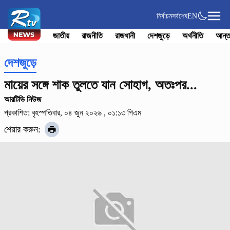
নির্বাচন
সর্বশেষ
EN
জাতীয়
রাজনীতি
রাজধানী
দেশজুড়ে
অর্থনীতি
আন্ত
দেশজুড়ে
মায়ের সঙ্গে শাক তুলতে যান সোহাগ, অতঃপর...
আরটিভি নিউজ
প্রকাশিত: বৃহস্পতিবার, ০৪ জুন ২০২৬ , ০১:১৩ পিএম
শেয়ার করুন: