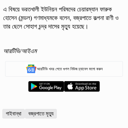
এ বিষয়ে ‎ভরতখালী ইউনিয়ন পরিষদের চেয়ারম্যান ফারুক
হোসেন (মন্ডল) গণমাধ্যমকে বলেন, বজ্রপাতে কল্পনা রাণী ও
তার ছেলে সোহাগ চন্দ্র দাসের মৃত্যু হয়েছে।
আরটিভি/আইএম
আরটিভি খবর পেতে গুগল নিউজ চ্যানেল ফলো করুন
গাইবান্ধা
বজ্রপাতে মৃত্যু