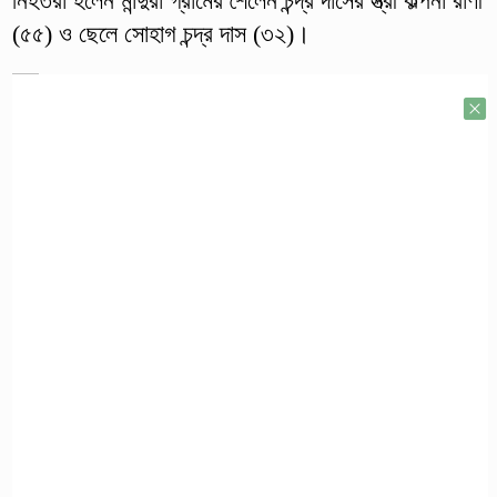
নিহতরা হলেন মান্দুরা গ্রামের শৈলেন চন্দ্র দাসের স্ত্রী কল্পনা রাণী
(৫৫) ও ছেলে সোহাগ চন্দ্র দাস (৩২)।