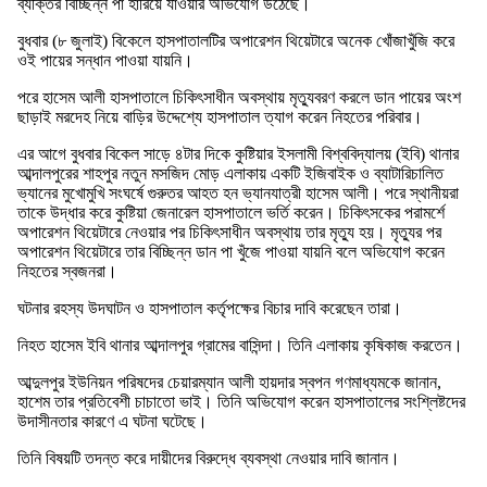
ব্যক্তির বিচ্ছিন্ন পা হারিয়ে যাওয়ার অভিযোগ উঠেছে।
বুধবার (৮ জুলাই) বিকেলে হাসপাতালটির অপারেশন থিয়েটারে অনেক খোঁজাখুঁজি করে
ওই পায়ের সন্ধান পাওয়া যায়নি।
পরে হাসেম আলী হাসপাতালে চিকিৎসাধীন অবস্থায় মৃত্যুবরণ করলে ডান পায়ের অংশ
ছাড়াই মরদেহ নিয়ে বাড়ির উদ্দেশ্যে হাসপাতাল ত্যাগ করেন নিহতের পরিবার।
এর আগে বুধবার বিকেল সাড়ে ৪টার দিকে কুষ্টিয়ার ইসলামী বিশ্ববিদ্যালয় (ইবি) থানার
আব্দালপুরের শাহপুর নতুন মসজিদ মোড় এলাকায় একটি ইজিবাইক ও ব্যাটারিচালিত
ভ্যানের মুখোমুখি সংঘর্ষে গুরুতর আহত হন ভ্যানযাত্রী হাসেম আলী। পরে স্থানীয়রা
তাকে উদ্ধার করে কুষ্টিয়া জেনারেল হাসপাতালে ভর্তি করেন। চিকিৎসকের পরামর্শে
অপারেশন থিয়েটারে নেওয়ার পর চিকিৎসাধীন অবস্থায় তার মৃত্যু হয়। মৃত্যুর পর
অপারেশন থিয়েটারে তার বিচ্ছিন্ন ডান পা খুঁজে পাওয়া যায়নি বলে অভিযোগ করেন
নিহতের স্বজনরা।
ঘটনার রহস্য উদঘাটন ও হাসপাতাল কর্তৃপক্ষের বিচার দাবি করেছেন তারা।
নিহত হাসেম ইবি থানার আব্দালপুর গ্রামের বাসিন্দা। তিনি এলাকায় কৃষিকাজ করতেন।
আব্দুলপুর ইউনিয়ন পরিষদের চেয়ারম্যান আলী হায়দার স্বপন গণমাধ্যমকে জানান,
হাশেম তার প্রতিবেশী চাচাতো ভাই। তিনি অভিযোগ করেন হাসপাতালের সংশ্লিষ্টদের
উদাসীনতার কারণে এ ঘটনা ঘটেছে।
তিনি বিষয়টি তদন্ত করে দায়ীদের বিরুদ্ধে ব্যবস্থা নেওয়ার দাবি জানান।