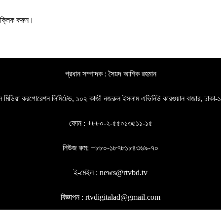
ক্লিক করুন।
প্রধান সম্পাদক : সৈয়দ আশিক রহমান
গল মিডিয়া করপোরেশন লিমিটেড, ১০২ কাজী নজরুল ইসলাম এভিনিউ কারওয়ান বাজার, ঢাকা
ফোন : +৮৮০-২-৫৫০১৩৫১১-১৫
নিউজ রুম: +৮৮০-১৮৭৮১৮৪৩৬৯-৭০
ই-মেইল : news@rtvbd.tv
বিজ্ঞাপন : rtvdigitalad@gmail.com