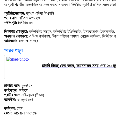
আগ্রহী প্রার্থীরা অনলাইনে আবেদন করতে পারবেন। নির্বাচিত প্রার্থীরা মাসিক বেতন ছাড়
প্রতিষ্ঠানের নাম:
ব্যাংক এশিয়া পিএলসি
পদের নাম:
এটিএম অপারেশন্স
পদসংখ্যা:
নির্ধারিত নয়
শিক্ষাগত যোগ্যতা:
কম্পিউটার সায়েন্স, কম্পিউটার ইঞ্জিনিয়ারিং, ইনফরমেশন টেকনোলজি, ব
অন্যান্য যোগ্যতা:
এটিএম কার্যক্রম, বিকল্প পরিষেবা মাধ্যম, পেমেন্ট কার্যক্রম, ডিজিটাল ব
অভিজ্ঞতা:
কমপক্ষে ৫ বছর
আরও পড়ুন
চাকরি দিচ্ছে রেড ক্রস, আবেদনের সময় শেষ ২৩ জ
চাকরির ধরন:
ফুলটাইম
কর্মক্ষেত্র:
অফিসে
প্রার্থীর ধরন:
নারী-পুরুষ (উভয়)
বয়সসীমা:
উল্লেখ নেই
কর্মস্থল:
ঢাকা
বেতন:
আলোচনা সাপেক্ষে