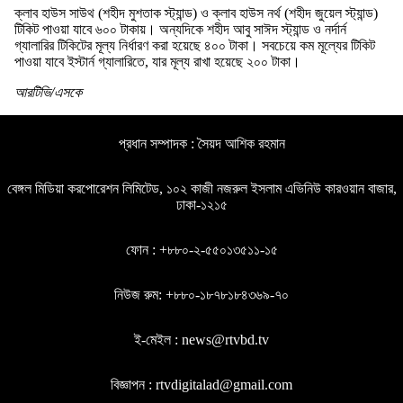
ক্লাব হাউস সাউথ (শহীদ মুশতাক স্ট্যান্ড) ও ক্লাব হাউস নর্থ (শহীদ জুয়েল স্ট্যান্ড)
টিকিট পাওয়া যাবে ৬০০ টাকায়। অন্যদিকে শহীদ আবু সাঈদ স্ট্যান্ড ও নর্দার্ন
গ্যালারির টিকিটের মূল্য নির্ধারণ করা হয়েছে ৪০০ টাকা। সবচেয়ে কম মূল্যের টিকিট
পাওয়া যাবে ইস্টার্ন গ্যালারিতে, যার মূল্য রাখা হয়েছে ২০০ টাকা।
আরটিভি/এসকে
প্রধান সম্পাদক : সৈয়দ আশিক রহমান
বেঙ্গল মিডিয়া করপোরেশন লিমিটেড, ১০২ কাজী নজরুল ইসলাম এভিনিউ কারওয়ান বাজার,
ঢাকা-১২১৫
ফোন : +৮৮০-২-৫৫০১৩৫১১-১৫
নিউজ রুম: +৮৮০-১৮৭৮১৮৪৩৬৯-৭০
ই-মেইল : news@rtvbd.tv
বিজ্ঞাপন : rtvdigitalad@gmail.com