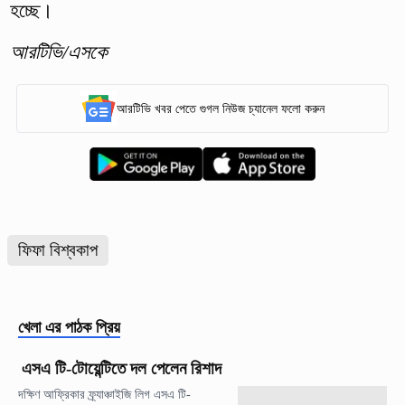
হচ্ছে।
আরটিভি/এসকে
আরটিভি খবর পেতে গুগল নিউজ চ্যানেল ফলো করুন
ফিফা বিশ্বকাপ
খেলা
এর পাঠক প্রিয়
এসএ টি-টোয়েন্টিতে দল পেলেন রিশাদ
দক্ষিণ আফ্রিকার ফ্র্যাঞ্চাইজি লিগ এসএ টি-