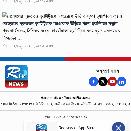
শনিবার, ২৭ জুন ২০২৬ , ০৮:৩১ এএম
দেম্বেলের দ্রুততম হ্যাটট্রিকে নরওয়েকে উড়িয়ে গ্রুপ চ্যাম্পিয়ন ফ্রান্স
প্রথমার্ধের ৩২ মিনিটের মধ্যে চোখধাঁধানো হ্যাটট্রিক করে ম্যাচ একপ্রকার
নিজেদের ...
শনিবার, ২৭ জুন ২০২৬ , ০৮:১৮ এএম
অনুসরণ করুন
প্রধান সম্পাদক : সৈয়দ আশিক রহমান
বেঙ্গল মিডিয়া করপোরেশন লিমিটেড,১০২ কাজী নজরুল ইসলাম এভিনিউ কারওয়ান বাজার, ঢাকা-১২১৫
ফোন : +৮৮০-২-৫৫০১৩৫১১-১৫
নিউজ রুম : +৮৮০-১৮৭৮১৮৪৩৬৯-৭০
Rtv News - App Store
বিজ্ঞাপন :
rtvdigitalad@gmail.com