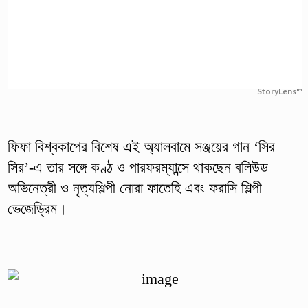
StoryLens™
ফিফা বিশ্বকাপের বিশেষ এই অ্যালবামে সঞ্জয়ের গান ‘সির
সির’-এ তার সঙ্গে কণ্ঠ ও পারফরম্যান্সে থাকছেন বলিউড
অভিনেত্রী ও নৃত্যশিল্পী নোরা ফাতেহি এবং ফরাসি শিল্পী
ভেজেড্রিম।