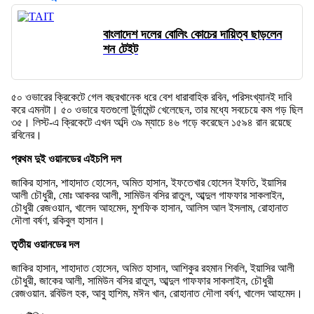
বাংলাদেশ দলের বোলিং কোচের দায়িত্ব ছাড়লেন
শন টেইট
৫০ ওভারের ক্রিকেটে গেল বছরখানেক ধরে বেশ ধারাবাহিক রবিন, পরিসংখ্যানই দাবি
করে এমনটা। ৫০ ওভারে যতগুলো টুর্নামেন্ট খেলেছেন, তার মধ্যে সবচেয়ে কম গড় ছিল
৩৫। লিস্ট-এ ক্রিকেটে এখন অব্দি ৩৯ ম্যাচে ৪৬ গড়ে করেছেন ১৫৯৪ রান রয়েছে
রবিনের।
প্রথম দুই ওয়ানডের এইচপি দল
জাকির হাসান, শাহাদাত হোসেন, অমিত হাসান, ইফতেখার হোসেন ইফতি, ইয়াসির
আলী চৌধুরী, মোঃ আকবর আলী, সামিউন বসির রাতুল, আব্দুল গাফফার সাকলাইন,
চৌধুরী রেজওয়ান, খালেদ আহমেদ, মুশফিক হাসান, আলিস আল ইসলাম, রোহানাত
দৌলা বর্ষণ, রকিবুল হাসান।
তৃতীয় ওয়ানডের দল
জাকির হাসান, শাহাদাত হোসেন, অমিত হাসান, আশিকুর রহমান শিবলি, ইয়াসির আলী
চৌধুরী, জাকের আলী, সামিউন বসির রাতুল, আব্দুল গাফফার সাকলাইন, চৌধুরী
রেজওয়ান. রবিউল হক, আবু হাশিম, মঈন খান, রোহানাত দৌলা বর্ষণ, খালেদ আহমেদ।