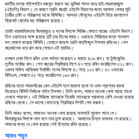
জাতীয় দলের পাইপলাইন মজবুত করতে বড় ভূমিকা পালন করে হাই-পারফরম্যান্স
(এইচপি) বিভাগ। যে কারণে প্রতি বছরই এইচপি বিভাগের জন্য আলাদা খেলার সূচি
তৈরীর চেষ্টা ও পরিকল্পনা থাকে বিসিবির। আসন্ন মৌসুমেও এইচপি নিয়ে বাংলাদেশ
ক্রিকেট বোর্ডের বড় পরিকল্পনা রয়েছে।
তারই ধারাবাহিকতায় জিম্বাবুয়ে এ দলের বিপক্ষে সিরিজ খেলতে যাচ্ছে এইচপি বিভাগ।
তিন ওয়ানডের সঙ্গে রয়েছে দুটি চার দিনের ম্যাচ। ওয়ানডে সিরিজের জন্য গতকাল
দল ঘোষণা করেছে বিসিবি। যেখানে জায়গা হয়নি মাহফিজুল ইসলাম রবিনের। গেল
বছরখানেক ধরে রান করে গেছেন এই ব্যাটার।
চলমান ঢাকা লিগে রবিন এখন পর্যন্ত করেছেন ৮ ম্যাচে ৪০৬ রান। যা টুর্নামেন্টের
তৃতীয় সর্বোচ্চ রান। গেল বছরের প্রিমিয়ার লিগে ৪৭ গড়ে রবিন করেছিলেন ৫১২ রান।
এরপর সাউথ আফ্রিকা ইমার্জিং দলের বিপক্ষে ৪১ গড়ে ১২৩ রান। ৫০ ওভারের
বিসিএল, সেখানে ৫৫ গড়ে করেছিলেন ১৬৩ রান।
রবিনের মতো পারফর্মারের কেন এইচপি দলে জায়গা হলো না এমন প্রশ্নের ব্যাখা
দিয়েছেন বিসিবি নির্বাচক নাইম ইসলাম। তিনি বলেন, সামনে অনেক খেলা আছে তাকে
দেখতে পারবেন। এই সিরিজে যাদেরকে নিয়েছি তাদেরকে প্রাধান্য বেশি দেওয়া হয়েছে
রবিনের থেকে। সে ভালো খেলতেছে প্রিমিয়ার লিগটা শেষ করুক।
তিনি আরও বলেন, সামনেও অনেক খেলা রয়েছে অবশ্যই সুযোগ পাবে সে।
জিম্বাবুয়ের বিপক্ষে লাল বলে তার চান্স রয়েছে। আমাদের চিন্তা ভাবনায় সে রয়েছে।
সামনের জন্য যে খেলা রয়েছে সেই চিন্তায় রবিন রয়েছে।
আরও পড়ুন