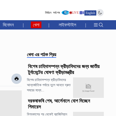
নির্বাচন
সর্বশেষ
LIVE
English
বিনোদন
|
খেলা
|
লাইফস্টাইল
|
খেলা
এর পাঠক প্রিয়
বিশেষ চাহিদাসম্পন্ন ক্রীড়াবিদদের জন্য জাতীয়
টুর্নামেন্টের ঘোষণা ক্রীড়ামন্ত্রীর
বিশেষ চাহিদাসম্পন্ন ক্রীড়াবিদদের
আন্তর্জাতিক পর্যায়ে তুলে আনতে দ্রুত
সময়ের মধ্যে...
দরকষাকষি শেষ, আর্সেনালে যোগ দিচ্ছেন
গিমারেস
বিশ্বকাপের পর থেকেই ব্রাজিলিয়ান