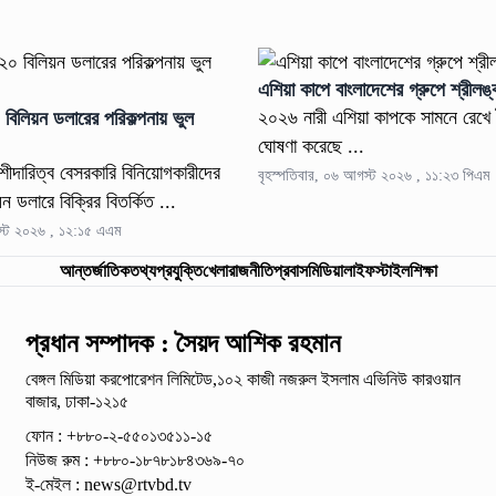
এশিয়া কাপে বাংলাদেশের গ্রুপে শ্রীল
২০২৬ নারী এশিয়া কাপকে সামনে রেখে টুর্
 বিলিয়ন ডলারের পরিকল্পনায় ভুল
ঘোষণা করেছে ...
শীদারিত্ব বেসরকারি বিনিয়োগকারীদের
বৃহস্পতিবার, ০৬ আগস্ট ২০২৬ , ১১:২৩ পিএম
ন ডলারে বিক্রির বিতর্কিত ...
স্ট ২০২৬ , ১২:১৫ এএম
আন্তর্জাতিক
তথ্যপ্রযুক্তি
খেলা
রাজনীতি
প্রবাস
মিডিয়া
লাইফস্টাইল
শিক্ষা
প্রধান সম্পাদক : সৈয়দ আশিক রহমান
বেঙ্গল মিডিয়া করপোরেশন লিমিটেড,১০২ কাজী নজরুল ইসলাম
এভিনিউ কারওয়ান
বাজার, ঢাকা-১২১৫
ফোন : +৮৮০-২-৫৫০১৩৫১১-১৫
নিউজ রুম : +৮৮০-১৮৭৮১৮৪৩৬৯-৭০
ই-মেইল :
news@rtvbd.tv