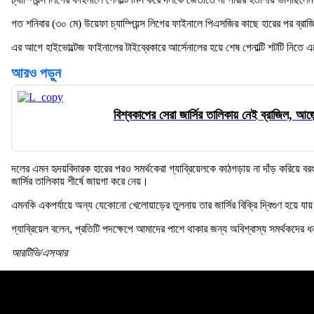
গত শনিবার (৩০ মে) উয়েফা চ্যাম্পিয়ন্স লিগের ফাইনালে পিএসজির কাছে হারের পর ব্রাজিল
এর আগে হাইভোল্টেজ ফাইনালের টাইব্রেকারে আর্সেনালের হয়ে শেষ পেনাল্টি শটটি নিতে 
আরও পড়ুন
বিশ্বকাপের সেরা জার্সির তালিকায় নেই ব্রাজিল, আর্জ
দলের এমন হৃদয়বিদারক হারের পরও সমর্থকেরা গ্যাব্রিয়েলকে কাঠগড়ায় না দাঁড় করিয়ে বরং 
জার্সির তালিকায় শীর্ষে জায়গা করে নেয়।
এমনকি একপর্যায়ে অন্য যেকোনো খেলোয়াড়ের তুলনায় তার জার্সির বিক্রি দ্বিগুণ হয়ে 
গ্যাব্রিয়েল বলেন, প্রতিটি পদক্ষেপে আমাদের পাশে থাকার জন্য অবিশ্বাস্য সমর্থকদ
আরটিভি/এসআর