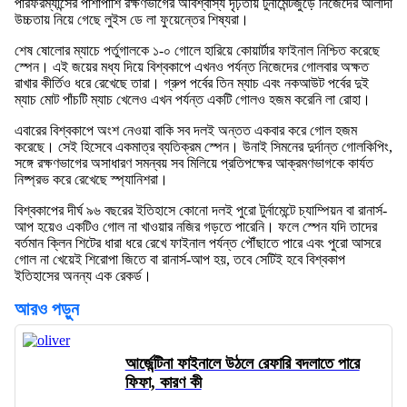
পারফরম্যান্সের পাশাপাশি রক্ষণভাগের অবিশ্বাস্য দৃঢ়তায় টুর্নামেন্টজুড়ে নিজেদের আলাদা
উচ্চতায় নিয়ে গেছে লুইস ডে লা ফুয়েন্তের শিষ্যরা।
শেষ ষোলোর ম্যাচে পর্তুগালকে ১-০ গোলে হারিয়ে কোয়ার্টার ফাইনাল নিশ্চিত করেছে
স্পেন। এই জয়ের মধ্য দিয়ে বিশ্বকাপে এখনও পর্যন্ত নিজেদের গোলবার অক্ষত
রাখার কীর্তিও ধরে রেখেছে তারা। গ্রুপ পর্বের তিন ম্যাচ এবং নকআউট পর্বের দুই
ম্যাচ মোট পাঁচটি ম্যাচ খেলেও এখন পর্যন্ত একটি গোলও হজম করেনি লা রোহা।
এবারের বিশ্বকাপে অংশ নেওয়া বাকি সব দলই অন্তত একবার করে গোল হজম
করেছে। সেই হিসেবে একমাত্র ব্যতিক্রম স্পেন। উনাই সিমনের দুর্দান্ত গোলকিপিং,
সঙ্গে রক্ষণভাগের অসাধারণ সমন্বয় সব মিলিয়ে প্রতিপক্ষের আক্রমণভাগকে কার্যত
নিষ্প্রভ করে রেখেছে স্প্যানিশরা।
বিশ্বকাপের দীর্ঘ ৯৬ বছরের ইতিহাসে কোনো দলই পুরো টুর্নামেন্টে চ্যাম্পিয়ন বা রানার্স-
আপ হয়েও একটিও গোল না খাওয়ার নজির গড়তে পারেনি। ফলে স্পেন যদি তাদের
বর্তমান ক্লিন শিটের ধারা ধরে রেখে ফাইনাল পর্যন্ত পৌঁছাতে পারে এবং পুরো আসরে
গোল না খেয়েই শিরোপা জিতে বা রানার্স-আপ হয়, তবে সেটিই হবে বিশ্বকাপ
ইতিহাসের অনন্য এক রেকর্ড।
আরও পড়ুন
আর্জেন্টিনা ফাইনালে উঠলে রেফারি বদলাতে পারে
ফিফা, কারণ কী