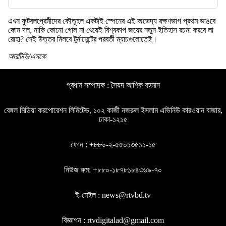
এখন ফুটবলপ্রেমীদের কৌতূহল একটাই স্পেনের এই অভেদ্য রক্ষণভাগ প্রথম ভাঙবে
কোন দল, নাকি কোনো গোল না খেয়েই বিশ্বকাপ জয়ের নতুন ইতিহাস রচনা করবে লা
রোহা? সেই উত্তর মিলবে টুর্নামেন্টের পরবর্তী ম্যাচগুলোতেই।
আরটিভি/এসকে
প্রধান সম্পাদক : সৈয়দ আশিক রহমান
বেঙ্গল মিডিয়া করপোরেশন লিমিটেড, ১০২ কাজী নজরুল ইসলাম এভিনিউ কারওয়ান বাজার,
ঢাকা-১২১৫
ফোন : +৮৮০-২-৫৫০১৩৫১১-১৫
নিউজ রুম: +৮৮০-১৮৭৮১৮৪৩৬৯-৭০
ই-মেইল : news@rtvbd.tv
বিজ্ঞাপন : rtvdigitalad@gmail.com