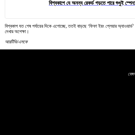
বিশ্বকাপে যে অনন্য রেকর্ড গড়তে পারে শুধুই স্পেন
বিশ্বকাপ যত শেষ পর্যায়ের দিকে এগোচ্ছে, ততই বাড়ছে ‘ফিফা ইয়ং প্লেয়ার অ্যাওয়ার্ড’
দেখার অপেক্ষা।
আরটিভি/এসকে
বেঙ্