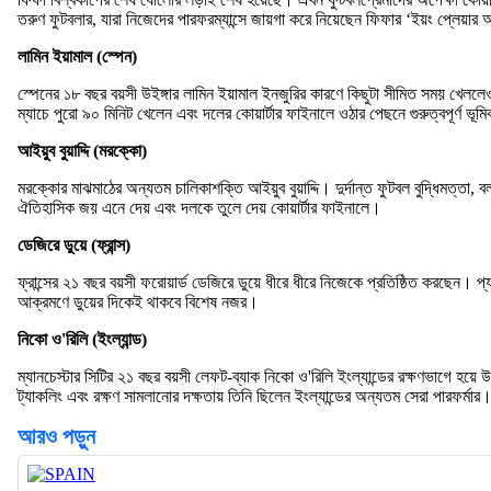
তরুণ ফুটবলার, যারা নিজেদের পারফরম্যান্সে জায়গা করে নিয়েছেন ফিফার ‘ইয়ং প্লেয়ার
লামিন ইয়ামাল (স্পেন)
স্পেনের ১৮ বছর বয়সী উইঙ্গার লামিন ইয়ামাল ইনজুরির কারণে কিছুটা সীমিত সময় খেললেও 
ম্যাচে পুরো ৯০ মিনিট খেলেন এবং দলের কোয়ার্টার ফাইনালে ওঠার পেছনে গুরুত্বপূর্ণ
আইয়ুব বুয়াদ্দি (মরক্কো)
মরক্কোর মাঝমাঠের অন্যতম চালিকাশক্তি আইয়ুব বুয়াদ্দি। দুর্দান্ত ফুটবল বুদ্ধিমত্তা
ঐতিহাসিক জয় এনে দেয় এবং দলকে তুলে দেয় কোয়ার্টার ফাইনালে।
ডেজিরে ডুয়ে (ফ্রান্স)
ফ্রান্সের ২১ বছর বয়সী ফরোয়ার্ড ডেজিরে ডুয়ে ধীরে ধীরে নিজেকে প্রতিষ্ঠিত করছেন। প্য
আক্রমণে ডুয়ের দিকেই থাকবে বিশেষ নজর।
নিকো ও'রিলি (ইংল্যান্ড)
ম্যানচেস্টার সিটির ২১ বছর বয়সী লেফট-ব্যাক নিকো ও'রিলি ইংল্যান্ডের রক্ষণভাগে হয়ে
ট্যাকলিং এবং রক্ষণ সামলানোর দক্ষতায় তিনি ছিলেন ইংল্যান্ডের অন্যতম সেরা পারফর্মার
আরও পড়ুন