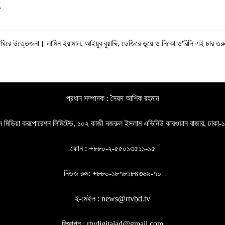
!
 ঘিরে উত্তেজনা। লামিন ইয়ামাল, আইয়ুব বুয়াদ্দি, ডেজিরে ডুয়ে ও নিকো ও'রিলি এই চার তরু
প্রধান সম্পাদক : সৈয়দ আশিক রহমান
গল মিডিয়া করপোরেশন লিমিটেড, ১০২ কাজী নজরুল ইসলাম এভিনিউ কারওয়ান বাজার, ঢাকা
ফোন : +৮৮০-২-৫৫০১৩৫১১-১৫
নিউজ রুম: +৮৮০-১৮৭৮১৮৪৩৬৯-৭০
ই-মেইল : news@rtvbd.tv
বিজ্ঞাপন : rtvdigitalad@gmail.com