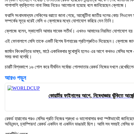
পাশাপাশি ব্যক্তিগত নানা বিষয় নিয়েও আলোচনা হয়েছে বলে জানিয়েছেন ক্লোজে।
ফরাসি সংবাদমাধ্যম লেকিপের বরাতে জানা গেছে, আর্জেন্টিনা জাতীয় দলের কোচ লিওন
সম্পর্কের সূত্র ধরেই মেসি ও ক্লোজের মধ্যে যোগাযোগ করিয়ে দেন তিনি।
ক্লোজে বলেন, স্কালোনি আমার সাবেক সতীর্থ। এখনও আমাদের নিয়মিত যোগাযোগ হয়। বি
এই ফোনালাপে মেসি তাকে একটি বিশেষ উপহারের প্রতিশ্রুতিও দিয়েছেন। ক্লোজে জানান,
জার্মান কিংবদন্তির ভাষ্য, মাঠে একাধিকবার মুখোমুখি হলেও এর আগে কখনও মেসির সঙ্গে
সময় কথা বলেছি।
চারটি বিশ্বকাপে ১৬ গোল করে দীর্ঘদিন সর্বোচ্চ গোলদাতার রেকর্ড নিজের দখলে রেখে
আরও পড়ুন
কোয়ার্টার ফাইনালের আগে, নিষেধাজ্ঞার ঝুঁকিতে আর্জ
রেকর্ড হারানোর পরও মেসির প্রতি নিজের শ্রদ্ধা ও ভালোবাসার কথা স্পষ্টভাবেই জানিয়ে
অভিনন্দন, চ্যাম্পিয়ন! রেকর্ড একদিন না একদিন ভাঙারই ছিল। আমি সব সময়ই মেসির 