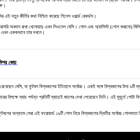
ক্ষ।
এই নতুন কীর্তির কথা নিশ্চিত করেছে গিনেস ওয়ার্ল্ড রেকর্ডস।
রাসরি অবদান রাখা খেলোয়াড় এখন লিওনেল মেসি। গোল এবং অ্যাসিস্ট (গোল করানো) মিলিয়ে এই 
টিও এখন এককভাবে তার দখলে।
 মিশর কোচ
 রেখেছেন মেসি, যা ফুটবল বিশ্বকাপের ইতিহাসে সর্বোচ্চ। একই সঙ্গে বিশ্বকাপের টানা ৯ট
ে মিশরের বিপক্ষে ম্যাচ পর্যন্ত প্রতিটি ম্যাচেই জালের দেখা পেয়েছেন তিনি। এই মুহূর্তে গো
। ফুটবলের অন্যতম সেরা এই ফরোয়ার্ড ১৯টি গোল নিয়ে বিশ্বকাপের দ্বিতীয় সর্বোচ্চ গোলদা