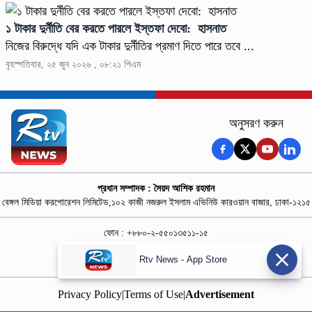
১ টাকার দুর্নীতি বের করতে পারলে ইস্তফা দেবো: হাসনাত
নিজের বিরুদ্ধে যদি এক টাকার দুর্নীতির প্রমাণ দিতে পারে তবে ...
বৃহস্পতিবার, ২৫ জুন ২০২৬ , ০৮:২১ পিএম
অনুসরণ করুন
প্রধান সম্পাদক : সৈয়দ আশিক রহমান
বেঙ্গল মিডিয়া করপোরেশন লিমিটেড,১০২ কাজী নজরুল ইসলাম এভিনিউ কারওয়ান বাজার, ঢাকা-১২১৫
ফোন : +৮৮০-২-৫৫০১৩৫১১-১৫
নিউজ রুম : +৮৮০-১৮৭৮১৮৪৩৬৯-৭০
Rtv News - App Store
বিজ্ঞাপন :
rtvdigitalad@gmail.com
Privacy Policy
|
Terms of Use
|
Advertisement