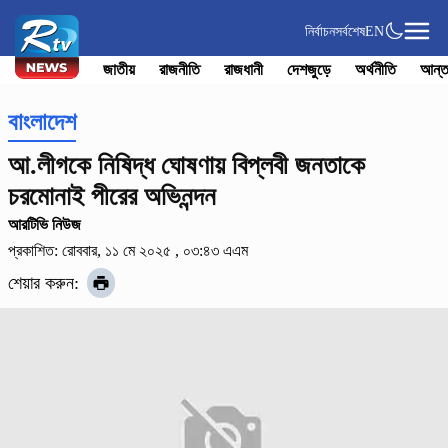
নির্বাচন
সর্বশেষ
EN
জাতীয়
রাজনীতি
রাজধানী
দেশজুড়ে
অর্থনীতি
আন্ত
বাংলাদেশ
আ.লীগকে নিষিদ্ধ ঘোষণায় বিপ্লবী জনতাকে
চরমোনাই পীরের অভিনন্দন
আরটিভি নিউজ
প্রকাশিত: রোববার, ১১ মে ২০২৫ , ০৩:৪৩ এএম
শেয়ার করুন: