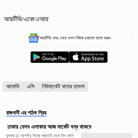
আরটিভি/একে/এআর
আরটিভি খবর পেতে গুগল নিউজ চ্যানেল ফলো করুন
আসামি
এসি
নিউমার্কেট থানায় হামলা
রাজধানী
এর পাঠক প্রিয়
ঢাকার যেসব এলাকায় আজ মার্কেট বন্ধ থাকবে
বুধবার (৫ আগস্ট) দিনের শুরুতেই দেখে নিন কোন