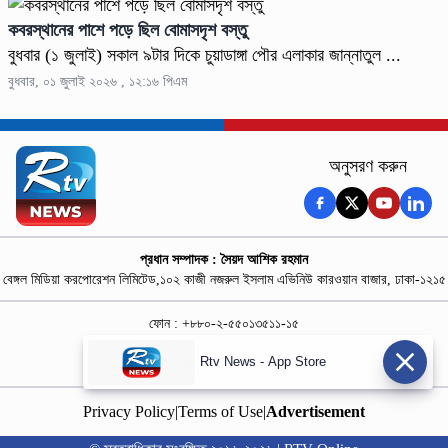
কবরস্থানের পাশে পড়ে ছিল বোমাসদৃশ বস্তু
বুধবার (১ জুলাই) সকাল ৯টার দিকে চুয়াডাঙ্গা পৌর এলাকার জান্নাতুল ...
বুধবার, ০১ জুলাই ২০২৬ , ১২:১৬ পিএম
অনুসরণ করুন
প্রধান সম্পাদক : সৈয়দ আশিক রহমান
বেঙ্গল মিডিয়া করপোরেশন লিমিটেড,১০২ কাজী নজরুল ইসলাম এভিনিউ কারওয়ান বাজার, ঢাকা-১২১৫
ফোন : +৮৮০-২-৫৫০১৩৫১১-১৫
নিউজ রুম : +৮৮০-১৮৭৮১৮৪৩৬৯-৭০
Rtv News - App Store
বিজ্ঞাপন :
rtvdigitalad@gmail.com
Privacy Policy
|
Terms of Use
|
Advertisement