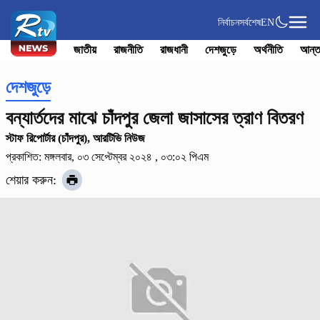
নির্বাচন
সর্বশেষ
EN
জাতীয়
রাজনীতি
রাজধানী
দেশজুড়ে
অর্থনীতি
আন্ত
দেশজুড়ে
বন্যার্তদের মাঝে চাঁদপুর জেলা জাসাসের ত্রাণ বিতরণ
স্টাফ রিপোর্টার (চাঁদপুর), আরটিভি নিউজ
প্রকাশিত: মঙ্গলবার, ০৩ সেপ্টেম্বর ২০২৪ , ০৩:০২ পিএম
শেয়ার করুন: