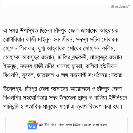
StoryLens™
এ সময় উপস্থিত ছিলেন চাঁদপুর জেলা জাসাসের আহ্বায়ক
রোটারিয়ান কাজী মাইনুল হক জীবন, সদস্য সচিব মোবারক
হোসেন সিকদার, যুগ্ম আহ্বায়ক শোয়েব মোহাম্মদ কলিম,
মোহাম্মদ মাকসুদুর রহমান, জাকির বন্দুকসী, মাহফুজুর রহমান
ইউনুছ, সদস্য হাজী মনির খানসহ চান্দ্রা, বালিয়া ইউনিয়ন
বিএনপি, যুবদল, ছাত্রদল ও অঙ্গ সহযোগী সংগঠনের নেতারা।
উল্লেখ্য, চাঁদপুর জেলা জাসাসের আয়োজনে ও চাঁদপুর জেলা
বিএনপির সহযোগিতায় সদর উপজেলা চান্দ্র ও বালিয়া ইউনিয়নে
পানিবন্দি ২ শতাধিক মানুষের মাঝে এ ত্রাণ বিতরণ করা হয়।
আরটিভি খবর পেতে গুগল নিউজ চ্যানেল ফলো করুন