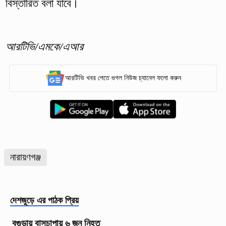
বিস্তারিত বলা যাবে।
আরটিভি/এমকে/এআর
আরটিভি খবর পেতে গুগল নিউজ চ্যানেল ফলো করুন
নারায়ণগঞ্জ
দেশজুড়ে
এর পাঠক প্রিয়
বগুড়ায় বাসচাপায় ৬ জন নিহত