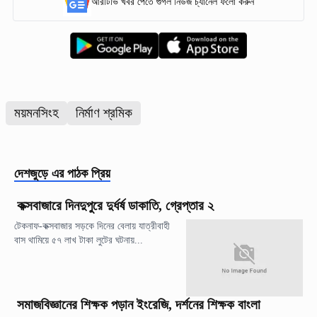
আরটিভি খবর পেতে গুগল নিউজ চ্যানেল ফলো করুন
ময়মনসিংহ
নির্মাণ শ্রমিক
দেশজুড়ে
এর পাঠক প্রিয়
কক্সবাজারে দিনদুপুরে দুর্ধর্ষ ডাকাতি, গ্রেপ্তার ২
টেকনাফ-কক্সবাজার সড়কে দিনের বেলায় যাত্রীবাহী
বাস থামিয়ে ৫৭ লাখ টাকা লুটের ঘটনায়...
সমাজবিজ্ঞানের শিক্ষক পড়ান ইংরেজি, দর্শনের শিক্ষক বাংলা