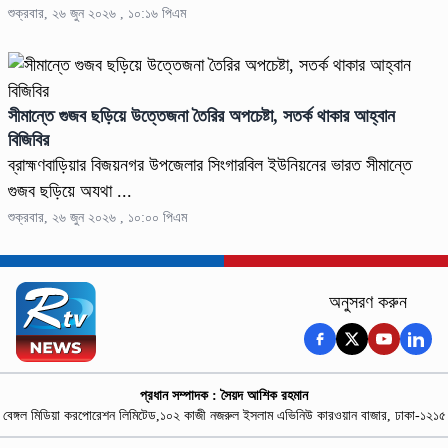
শুক্রবার, ২৬ জুন ২০২৬ , ১০:১৬ পিএম
সীমান্তে গুজব ছড়িয়ে উত্তেজনা তৈরির অপচেষ্টা, সতর্ক থাকার আহ্বান
বিজিবির
ব্রাহ্মণবাড়িয়ার বিজয়নগর উপজেলার সিংগারবিল ইউনিয়নের ভারত সীমান্তে
গুজব ছড়িয়ে অযথা ...
শুক্রবার, ২৬ জুন ২০২৬ , ১০:০০ পিএম
অনুসরণ করুন
প্রধান সম্পাদক : সৈয়দ আশিক রহমান
বেঙ্গল মিডিয়া করপোরেশন লিমিটেড,১০২ কাজী নজরুল ইসলাম এভিনিউ কারওয়ান বাজার, ঢাকা-১২১৫