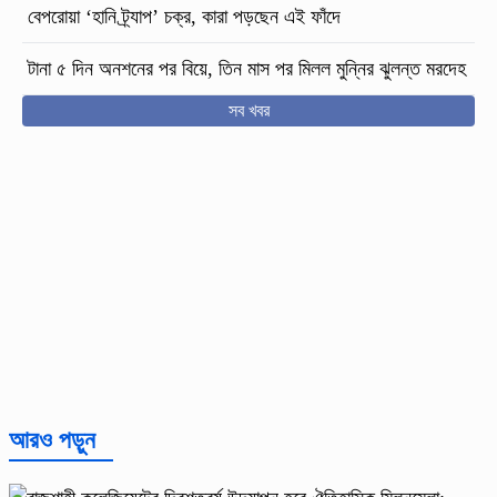
বেপরোয়া ‘হানি ট্র্যাপ’ চক্র, কারা পড়ছেন এই ফাঁদে
টানা ৫ দিন অনশনের পর বিয়ে, তিন মাস পর মিলল মুন্নির ঝুলন্ত মরদেহ
সব খবর
আরও পড়ুন