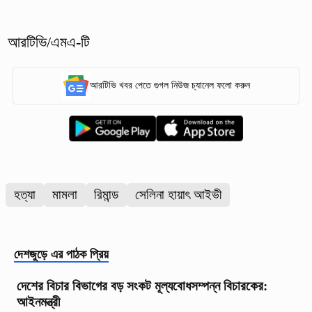
আরটিভি/এমএ-টি
আরটিভি খবর পেতে গুগল নিউজ চ্যানেল ফলো করুন
হত্যা
মামলা
রিমান্ড
সেলিনা হায়াৎ আইভী
দেশজুড়ে
এর পাঠক প্রিয়
দেশের বিচার বিভাগের বড় সংকট মূল্যবোধসম্পন্ন বিচারকের:
আইনমন্ত্রী