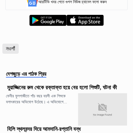
আরটিভি খবর পেতে গুগল নিউজ চ্যানেল ফলো করুন
নওগাঁ
দেশজুড়ে
এর পাঠক প্রিয়
মুয়াজ্জিনের রুম থেকে রক্তাক্ত হয়ে বের হলো শিশুটি, ঘটনা কী
ফেনীর ফুলগাজীতে পাঁচ বছর বয়সী এক শিশুকে
বলাৎকারের অভিযোগ উঠেছে। এ অভিযোগে...
হিলি স্থলবন্দর দিয়ে আমদানি-রপ্তানি বন্ধ