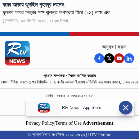
ঘরের আড়ায় ঝুলছিল গৃহবধূর মরদেহ
খুলনায় ঘরের আড়ার সঙ্গে ঝুলন্ত অবস্থায় মিতা (১৬) নামে এক ...
বৃহস্পতিবার, ০৬ আগস্ট ২০২৬ , ১২:৩০ পিএম
অনুসরণ করুন
প্রধান সম্পাদক : সৈয়দ আশিক রহমান
বেঙ্গল মিডিয়া করপোরেশন লিমিটেড,১০২ কাজী নজরুল ইসলাম এভিনিউ কারওয়ান বাজার, ঢাকা-১২১৫
ফোন : +৮৮০-২-৫৫০১৩৫১১-১৫
নিউজ রুম : +৮৮০-১৮৭৮১৮৪৩৬৯-৭০
Rtv News - App Store
বিজ্ঞাপন :
rtvdigitalad@gmail.com
Privacy Policy
|
Terms of Use
|
Advertisement
© স্বত্বাধিকার সংরক্ষিত ২০১৬-২০২৬ | RTV Online