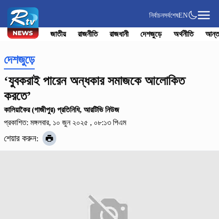
নির্বাচন
সর্বশেষ
EN
জাতীয়
রাজনীতি
রাজধানী
দেশজুড়ে
অর্থনীতি
আন্ত
দেশজুড়ে
‘যুবকরাই পারেন অন্ধকার সমাজকে আলোকিত
করতে’
কালিয়াকৈর (গাজীপুর) প্রতিনিধি, আরটিভি নিউজ
প্রকাশিত: মঙ্গলবার, ১০ জুন ২০২৫ , ০৮:১৩ পিএম
শেয়ার করুন: