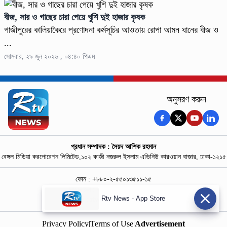
বীজ, সার ও গাছের চারা পেয়ে খুশি দুই হাজার কৃষক
গাজীপুরের কালিয়াকৈরে প্রণোদনা কর্মসূচির আওতায় রোপা আমন ধানের বীজ ও
...
সোমবার, ২৯ জুন ২০২৬ , ০৪:৪০ পিএম
অনুসরণ করুন
প্রধান সম্পাদক : সৈয়দ আশিক রহমান
বেঙ্গল মিডিয়া করপোরেশন লিমিটেড,১০২ কাজী নজরুল ইসলাম এভিনিউ কারওয়ান বাজার, ঢাকা-১২১৫
ফোন : +৮৮০-২-৫৫০১৩৫১১-১৫
নিউজ রুম : +৮৮০-১৮৭৮১৮৪৩৬৯-৭০
Rtv News - App Store
বিজ্ঞাপন :
rtvdigitalad@gmail.com
Privacy Policy
|
Terms of Use
|
Advertisement