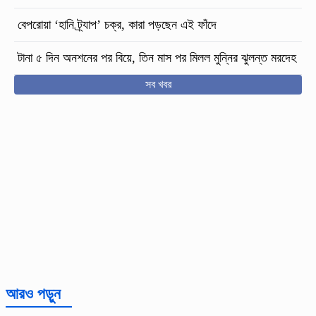
বেপরোয়া ‘হানি ট্র্যাপ’ চক্র, কারা পড়ছেন এই ফাঁদে
টানা ৫ দিন অনশনের পর বিয়ে, তিন মাস পর মিলল মুন্নির ঝুলন্ত মরদেহ
সব খবর
আরও পড়ুন