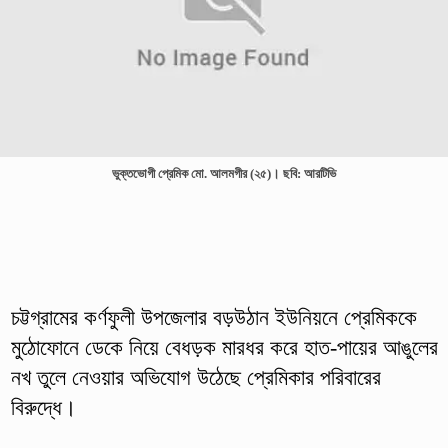
ভুক্তভোগী প্রেমিক মো. আলমগীর (২৫)। ছবি: আরটিভি
চট্টগ্রামের কর্ণফুলী উপজেলার বড়উঠান ইউনিয়নে প্রেমিককে
মুঠোফোনে ডেকে নিয়ে বেধড়ক মারধর করে হাত-পায়ের আঙুলের
নখ তুলে নেওয়ার অভিযোগ উঠেছে প্রেমিকার পরিবারের
বিরুদ্ধে।