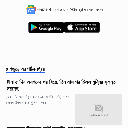
আরটিভি খবর পেতে গুগল নিউজ চ্যানেল ফলো করুন
দেশজুড়ে
এর পাঠক প্রিয়
টানা ৫ দিন অনশনের পর বিয়ে, তিন মাস পর মিলল মুন্নির ঝুলন্ত
মরদেহ
বুধবার (৫ আগস্ট) সকালে তার স্বামীর বাড়ি থেকে
মরদেহ উদ্ধার করে পুলিশ। পরে...