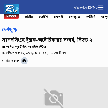
নির্বাচন
সর্বশেষ
EN
জাতীয়
রাজনীতি
রাজধানী
দেশজুড়ে
অর্থনীতি
আন্ত
দেশজুড়ে
ময়মনসিংহে ট্রাক-অটোরিকশার সংঘর্ষ, নিহত ২
ময়মনসিংহ প্রতিনিধি, আরটিভি নিউজ
প্রকাশিত: সোমবার, ০৭ জুলাই ২০২৫ , ০৬:৩৪ পিএম
শেয়ার করুন: