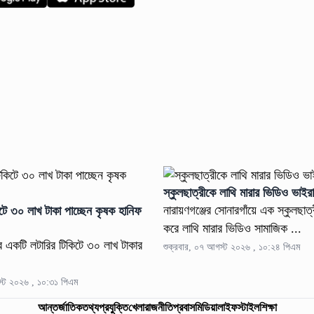
স্কুলছাত্রীকে লাথি মারার ভিডিও ভাইর
নারায়ণগঞ্জের সোনারগাঁয়ে এক স্কুলছাত্
টে ৩০ লাখ টাকা পাচ্ছেন কৃষক হানিফ
করে লাথি মারার ভিডিও সামাজিক ...
র একটি লটারির টিকিটে ৩০ লাখ টাকার
শুক্রবার, ০৭ আগস্ট ২০২৬ , ১০:২৪ পিএম
স্ট ২০২৬ , ১০:৩১ পিএম
আন্তর্জাতিক
তথ্যপ্রযুক্তি
খেলা
রাজনীতি
প্রবাস
মিডিয়া
লাইফস্টাইল
শিক্ষা